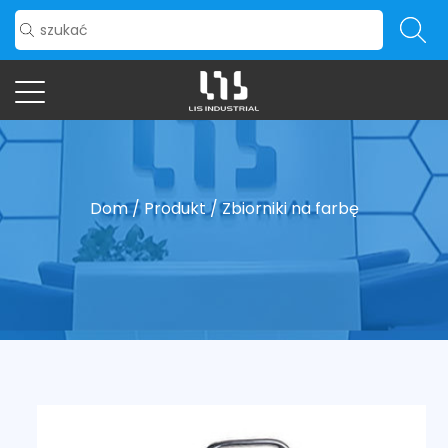
Dom
/
Produkt
/
Zbiorniki na farbę