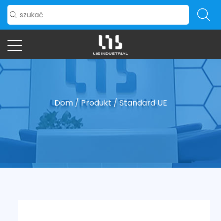
Dom
/
Produkt
/
Standard UE