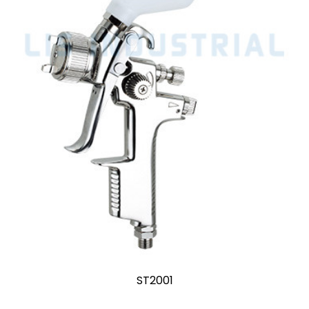
Pistolet natryskowy AS1001 HVLP z zasilanie
grawitacyjnym