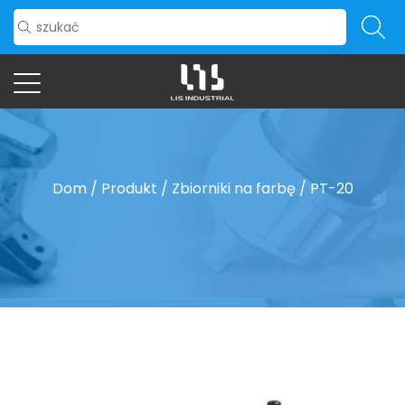
Dom
/
Produkt
/
Zbiorniki na farbę
/
PT-20