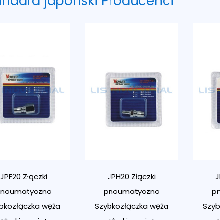
andard japoński Producenci
JPF20 Złączki
JPH20 Złączki
J
pneumatyczne
pneumatyczne
p
bkozłączka węża
Szybkozłączka węża
Szyb