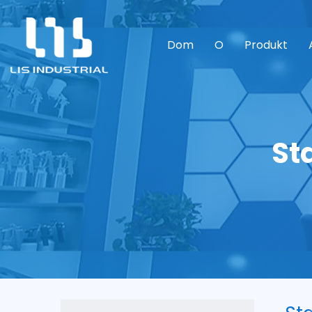
Dom
O
Produkt
St