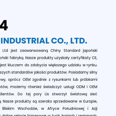
84
 INDUSTRIAL CO., LTD.
o., Ltd jest zaawansowaną
Chiny Standard japoński
oński fabryką
. Nasze produkty uzyskały certyfikaty CE,
 jest kluczem do zdobycia większego udziału w rynku.
ższych standardów jakości produktów. Posiadamy silny
wy, oprócz OEM zgodnie z rysunkami lub próbkami
entów, możemy również świadczyć usługi ODM i OEM
lientów. Do tej pory Lis stworzył światową sieć
. Nasze produkty są szeroko sprzedawane w Europie,
Bliskim Wschodzie, w Afryce Południowej i Azji
y dobre relacje biznesowe w tych krajach i regionach.