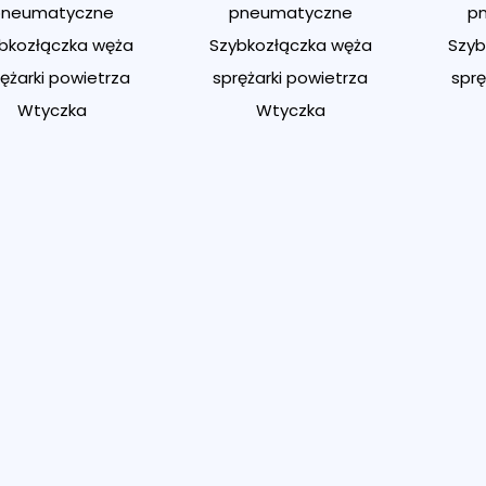
pneumatyczne
pneumatyczne
p
bkozłączka węża
Szybkozłączka węża
Szyb
ężarki powietrza
sprężarki powietrza
sprę
Wtyczka
Wtyczka