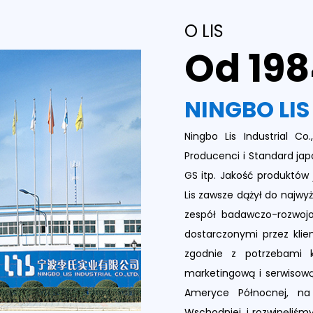
O LIS
Od 19
NINGBO LIS
Ningbo Lis Industrial C
Producenci
i
Standard jap
GS itp. Jakość produktów
Lis zawsze dążył do najwy
zespół badawczo-rozwojo
dostarczonymi przez kli
zgodnie z potrzebami k
marketingową i serwisową
Ameryce Północnej, na 
Wschodniej, i rozwinęliśm