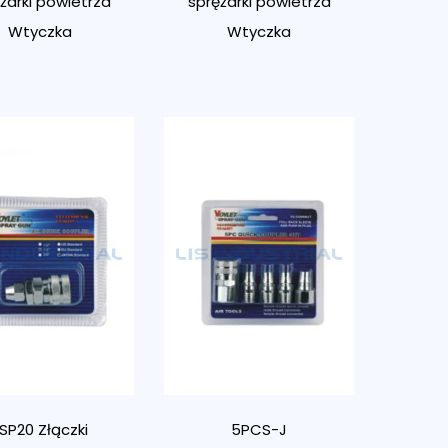
żarki powietrza
sprężarki powietrza
Wtyczka
Wtyczka
SP20 Złączki
5PCS-J