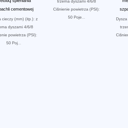
etodą spieniania
me
trzema dyszami 4/6/8
pachli cementowej
szpa
Ciśnienie powietrza (PSI):
50 Poje...
 cieczy (mm) (itp.): z
Dysza 
zema dyszami 4/6/8
trze
enie powietrza (PSI):
Ciśnie
50 Poj...