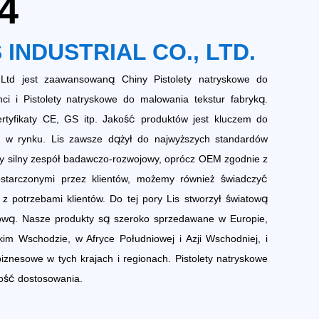
4
 INDUSTRIAL CO., LTD.
., Ltd jest zaawansowaną
Chiny Pistolety natryskowe do
ci
i
Pistolety natryskowe do malowania tekstur fabryką
.
rtyfikaty CE, GS itp. Jakość produktów jest kluczem do
u w rynku. Lis zawsze dążył do najwyższych standardów
my silny zespół badawczo-rozwojowy, oprócz OEM zgodnie z
starczonymi przez klientów, możemy również świadczyć
 potrzebami klientów. Do tej pory Lis stworzył światową
sową. Nasze produkty są szeroko sprzedawane w Europie,
kim Wschodzie, w Afryce Południowej i Azji Wschodniej, i
biznesowe w tych krajach i regionach. Pistolety natryskowe
wość dostosowania.