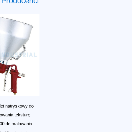
r Producenci
let natryskowy do
owania teksturą
00 do malowania