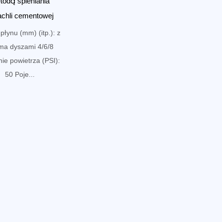
todą spieniania
chli cementowej
płynu (mm) (itp.): z
ma dyszami 4/6/8
nie powietrza (PSI):
50 Poje...