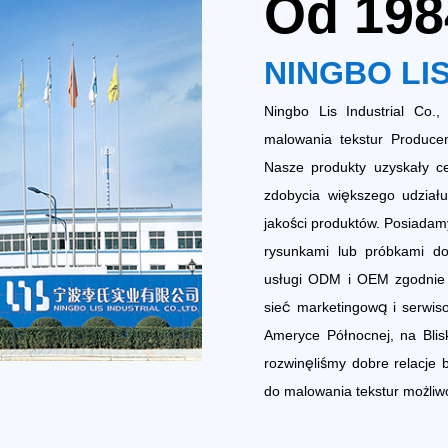
Od 198
NINGBO LIS
Ningbo Lis Industrial Co
malowania tekstur Producen
Nasze produkty uzyskały ce
zdobycia większego udział
jakości produktów. Posiada
rysunkami lub próbkami do
usługi ODM i OEM zgodnie z
sieć marketingową i serwi
Ameryce Północnej, na Blis
rozwinęliśmy dobre relacje 
do malowania tekstur możli