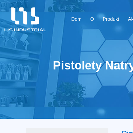
Dom
O
Produkt
Ak
Pistolety Nat