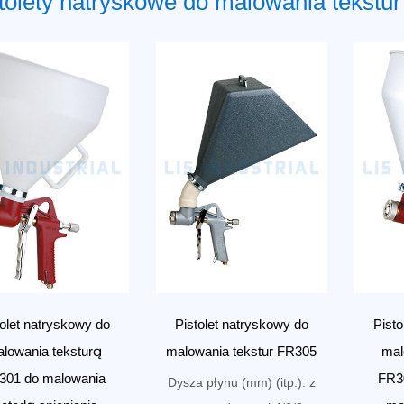
tolety natryskowe do malowania tekstu
tolet natryskowy do
Pistolet natryskowy do
Pisto
lowania teksturą
malowania tekstur FR305
mal
301 do malowania
FR3
Dysza płynu (mm) (itp.): z