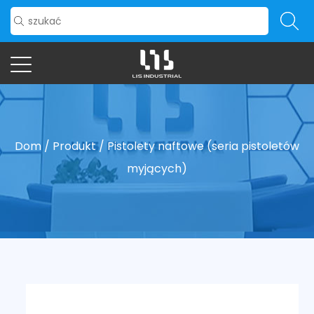
Dom
/
Produkt
/
Pistolety naftowe (seria pistoletów
myjących)