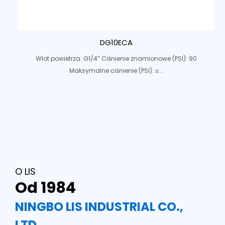
DG10ECA
Wlot powietrza: G1/4” Ciśnienie znamionowe (PSI): 90
Maksymalne ciśnienie (PSI): ≤...
O LIS
Od 1984
NINGBO LIS INDUSTRIAL CO.,
LTD.